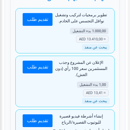
تطوير برمجيات لتركيب وتشغيل
تقديم طلب
نواقل التجسس على الخادم.
1.000,00 بدء التشغيل
≈ 13.410,00 AED
يبحث عن منفذ
الإعلان عن المشروع وجذب
تقديم طلب
المستثمرين سعر 100 رأي (دون
الغش).
1,00 بدء التشغيل
≈ 13,41 AED
يبحث عن منفذ
إنشاء أشرطة فيديو قصيرة
تقديم طلب
لليوتيوب القصيرة/الرياح