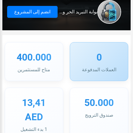
بوابة التبريد الحر ومحفظة محفظة &quot; فورت واليت &quot; المؤمنة، مع حماية المدفوعات من الاحتياطات المكشوفة، وأجهزة التبريد بعد الكواشف، وأجهزة الاستنشاق الجاهزة لسداد المدفوعات.
انضم إلى المشروع
400.000
0
العملات المدفوعة
متاح للمستثمرين
13,41
50.000
AED
صندوق الترويج
1 بدء التشغيل