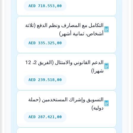
718.553,00 AED
التكامل مع المصارف ونظم الدفع (ثلاثة
أشخاص، ثمانية أشهر)
335.325,00 AED
الدعم القانوني والامتثال (الفريق 2، 12
شهرا)
239.518,00 AED
التسويق وإشراك المستخدمين (حملة
دولية)
287.421,00 AED