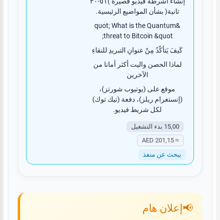
إنشاء أشرطة فيديو قصيرة )٥١-٣٠
ثانية( بشأن المواضيع الرئيسية.
&quot; What is the Quantum
threat to Bitcoin &quot;
كَيفَ يَتأكّدُ مِنْ عنوانِ التبريدِ للنقاءِ
لماذا الحصن واليت أكثر أمانا من
الآخرين
موقع على (يوتيوب شورتز)،
(إنستغرام ريلز)، دفعة (تيك توك)
لكل شريط فيديو.
15,00 بدء التشغيل
≈ 201,15 AED
يبحث عن منفذ
إعلان هام