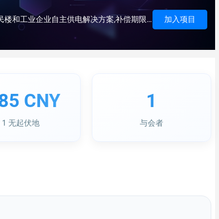
开发并商业化一个模块化发电厂,利用电解从水中产生出绿色氢,储存后再用燃料电池转换成电力. 对远地设施,居民楼和工业企业自主供电解决方案,补偿期限可达5年.
加入项目
.85 CNY
1
1 无起伏地
与会者