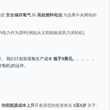
系统
安全储存氢气
和
高效燃料电池
为远离中央网络的
的电力作为原料(例如从太阳能板或风力涡轮机).
率。 我们计划实现氢生产成本
低于3美元。
。 。 。 。
发电机)的运作。
和
传统能源成本上升
开发原型的投资将在
3至5岁
关于: